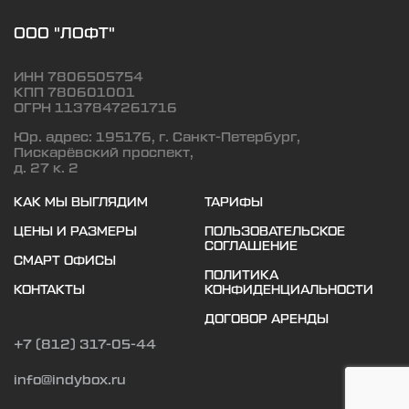
ООО "ЛОФТ"
ИНН 7806505754
КПП 780601001
ОГРН 1137847261716
Юр. адрес: 195176, г. Санкт-Петербург,
Пискарёвский проспект,
д. 27 к. 2
КАК МЫ ВЫГЛЯДИМ
ТАРИФЫ
ЦЕНЫ И РАЗМЕРЫ
ПОЛЬЗОВАТЕЛЬСКОЕ
СОГЛАШЕНИЕ
СМАРТ ОФИСЫ
ПОЛИТИКА
КОНТАКТЫ
КОНФИДЕНЦИАЛЬНОСТИ
ДОГОВОР АРЕНДЫ
+7 (812) 317-05-44
info@indybox.ru