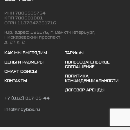
ИНН 7806505754
КПП 780601001
ОГРН 1137847261716
Юр. адрес: 195176, г. Санкт-Петербург,
Пискарёвский проспект,
д. 27 к. 2
КАК МЫ ВЫГЛЯДИМ
ТАРИФЫ
ЦЕНЫ И РАЗМЕРЫ
ПОЛЬЗОВАТЕЛЬСКОЕ
СОГЛАШЕНИЕ
СМАРТ ОФИСЫ
ПОЛИТИКА
КОНТАКТЫ
КОНФИДЕНЦИАЛЬНОСТИ
ДОГОВОР АРЕНДЫ
+7 (812) 317-05-44
info@indybox.ru